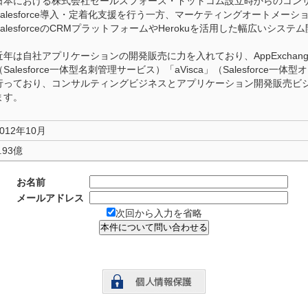
日本における株式会社セールスフォース・ドットコム設立時からのコン
Salesforce導入・定着化支援を行う一方、マーケティングオートメー
SalesforceのCRMプラットフォームやHerokuを活用した幅広いシ
近年は自社アプリケーションの開発販売に力を入れており、AppExchangeア
（Salesforce一体型名刺管理サービス）「aVisca」（Salesforc
行っており、コンサルティングビジネスとアプリケーション開発販売ビ
ます。
2012年10月
.93億
お名前
メールアドレス
次回から入力を省略
本件について問い合わせる