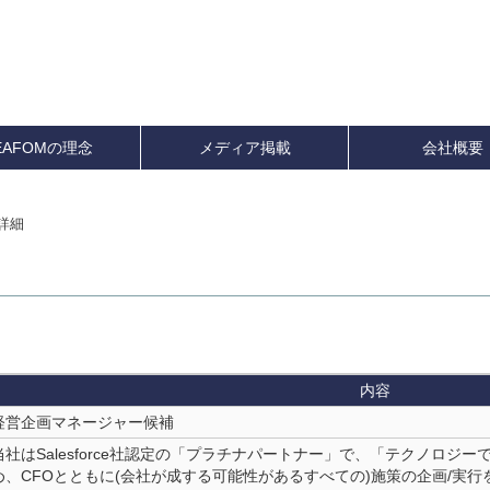
EAFOMの理念
メディア掲載
会社概要
詳細
内容
経営企画マネージャー候補
当社はSalesforce社認定の「プラチナパートナー」で、「テクノロジ
め、CFOとともに(会社が成する可能性があるすべての)施策の企画/実