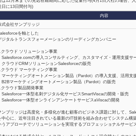
合は12月末までの見込在籍期間に応じた従量付与(4月1日入社の場合、入
社日に13日間付与)
内容
株式会社サンブリッジ
Salesforceを軸とした
デジタルトランスフォーメーションのリーディングカンパニー
1.クラウド ソリューション事業
・Salesforce.comの導入コンサルティング、カスタマイズ・運用支援サ
・クラウドCRMソリューションSalesforceの販売
2.クラウド マーケティング事業
・マーケティングオートメーション製品（Pardot）の導入支援、活用
・B2Bマーケティングオートメーション製品（Pardot）の販売
3.クラウド製品開発事業
・Salesforce一体型名刺デジタル化サービスSmartViscaの開発・販売
・Salesforce一体型オンラインアンケートサービスaViscaの開発
サンブリッジは高度化・多様化が進む顧客のビジネス課題に対して、Sales
を中心に、近年注目されている最新のIT技術を組み合わせてシステム構
いうアプローチでソリューションを実現するプロフェッショナルサービ