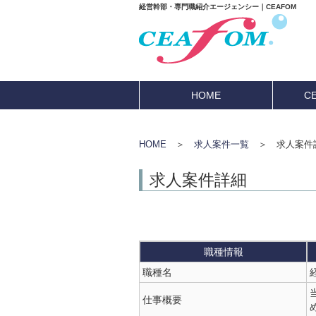
経営幹部・専門職紹介エージェンシー｜CEAFOM
HOME
C
HOME
＞
求人案件一覧
＞ 求人案件
求人案件詳細
職種情報
職種名
仕事概要