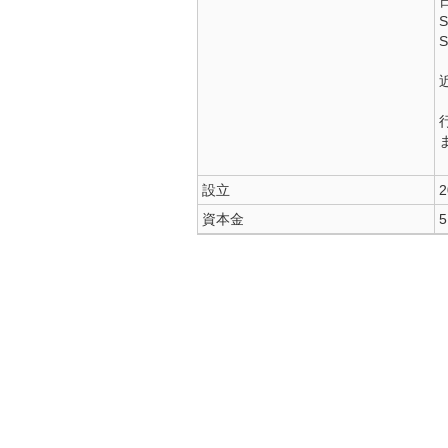
設立
資本金
5