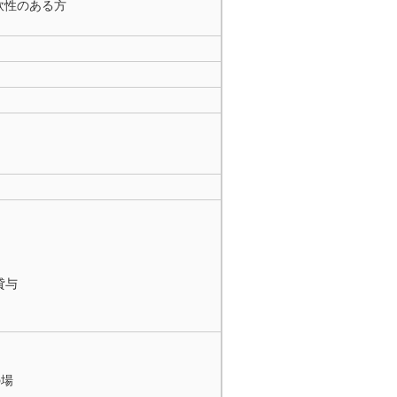
軟性のある方
貸与
の場