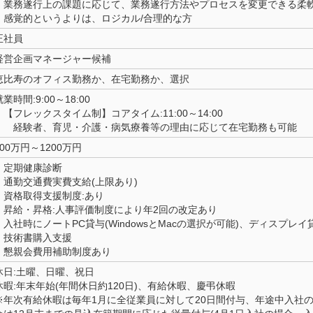
・業務遂行上の課題に応じて、業務遂行方法やプロセスを変更できる柔
・感覚的というよりは、ロジカル/合理的な方
正社員
経営企画マネージャー候補
恵比寿のオフィス勤務か、在宅勤務か、選択
就業時間:9:00～18:00
【フレックスタイム制】コアタイム:11:00～14:00
経験者、育児・介護・病気療養等の理由に応じて在宅勤務も可能
600万円～1200万円
・定期健康診断
・通勤交通費実費支給(上限あり)
・資格取得支援制度:あり
・昇給・昇格:人事評価制度により年2回の改定あり
・入社時にノートPC貸与(WindowsとMacの選択が可能)、ディスプレイ
・技術書購入支援
・懇親会費用補助制度あり
休日:土曜、日曜、祝日
休暇:年末年始(年間休日約120日)、有給休暇、慶弔休暇
※年次有給休暇は毎年1月に全従業員に対して20日間付与、年途中入社