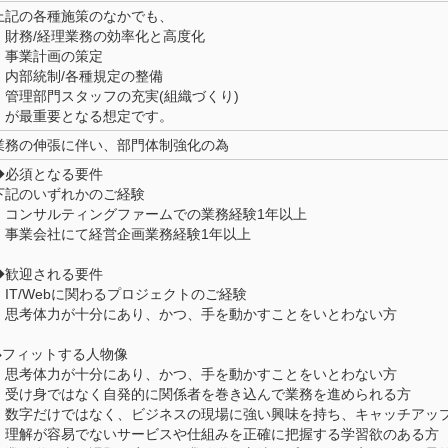
上記の各種施策のなかでも、
・財務/経理業務の効率化と高度化
・事業計画の策定
・内部統制/各種規定の整備
・管理部門スタッフの充実(組織づくり)
が最重要となる想定です。
業務の伸張に伴い、部門体制強化の為
◆必須となる要件
下記のいずれかのご経験
・コンサルティングファームでの業務経験1年以上
・事業会社にて経営企画業務経験1年以上
◆歓迎される要件
・IT/Webに関わるプロジェクトのご経験
・思考体力が十分にあり、かつ、手を動かすことをいとわない方
◆フィットする人物像
・思考体力が十分にあり、かつ、手を動かすことをいとわない方
・受け身ではなく自発的に関係者を巻き込んで業務を進められる方
・数字だけではなく、ビジネスの現場に強い興味を持ち、キャッチアッ
・理解が容易でないサービスや仕組みを正確に把握する学習欲のある方