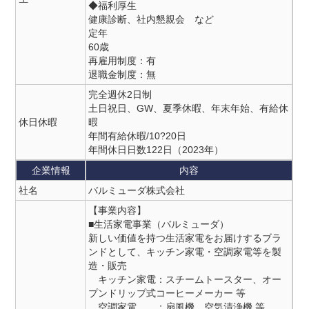
◆福利厚生
健康診断、社内懇親会 など
定年
60歳
再雇用制度：有
退職金制度：無
完全週休2日制
土日祝日、GW、夏季休暇、年末年始、有給休
休日休暇
暇
年間有給休暇/10?20日
年間休日日数122日（2023年）
企業情報
内容
社名
バルミューダ株式会社
【事業内容】
■生活家電事業（バルミューダ）
新しい価値を持つ生活家電をお届けするブラ
ンドとして、キッチン家電・空調家電等を製
造・販売
キッチン家電：スチームトースター、オー
プンドリップ式コーヒーメーカー 等
空調家電 ：扇風機、空気清浄機 等