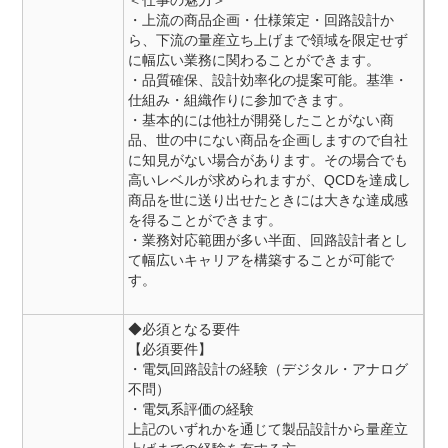
＜仕事の魅力＞
・上流の商品企画・仕様策定・回路設計か
ら、下流の量産立ち上げまで領域を限定せず
に幅広い業務に関わることができます。
・品質確保、設計効率化の提案可能。基準・
仕組み・組織作りに参加できます。
・基本的には他社が開発したことがない商
品、世の中にない商品を企画しますので自社
に知見がない場合があります。その場合でも
高いレベルが求められますが、QCDを達成し
商品を世に送り出せたときには大きな達成感
を得ることができます。
・業務対応範囲が多い半面、回路設計者とし
て幅広いキャリアを構築することが可能で
す。
◆必須となる要件
【必須要件】
・電気回路設計の経験（デジタル・アナログ
不問）
・電気系評価の経験
上記のいずれかを通じて製品設計から量産立