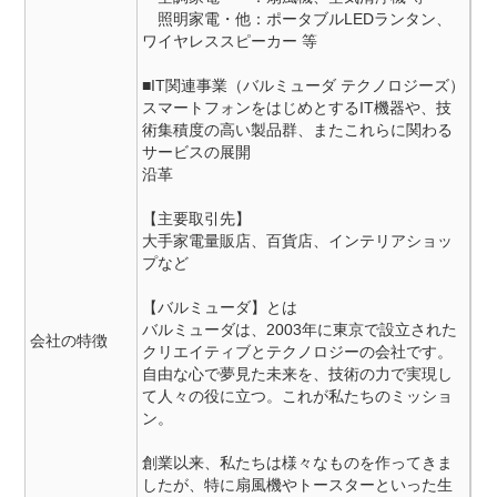
照明家電・他：ポータブルLEDランタン、
ワイヤレススピーカー 等
■IT関連事業（バルミューダ テクノロジーズ）
スマートフォンをはじめとするIT機器や、技
術集積度の高い製品群、またこれらに関わる
サービスの展開
沿革
【主要取引先】
大手家電量販店、百貨店、インテリアショッ
プなど
【バルミューダ】とは
バルミューダは、2003年に東京で設立された
会社の特徴
クリエイティブとテクノロジーの会社です。
自由な心で夢見た未来を、技術の力で実現し
て人々の役に立つ。これが私たちのミッショ
ン。
創業以来、私たちは様々なものを作ってきま
したが、特に扇風機やトースターといった生