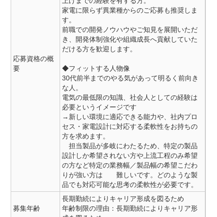
上げまでの経験を有する方。
家電に限らず異業種からのご応募も推奨しま
す。
前職での開発ノウハウやご知見を展開いただ
き、開発体制強化や組織成長へ貢献していた
だける方を歓迎します。
応募資格の概
要
◆フィットする人物像
30代前半までのやる気があって明るく前向き
な人。
電気の最低限の知識、社会人としての経験は
必要というイメージです
→新しい環境に適応できる能力や、社内プロ
セス・家電設計に対応する柔軟性をお持ちの
方を求めます。
担当製品が多岐にわたるため、特定の製品
設計しか希望されない方や上流工程のみ希望
の方など特定の業務幅／製品幅の希望こだわ
りが強い方は 難しいです。どのような製
品でも対応可能な思考の柔軟性が必要です。
長期勤続によりキャリア形成を図るため
募集年齢
年齢制限の理由：長期勤続によりキャリア形