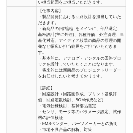
い担当範囲をご担当いただきます。
【仕事内容】
・製品開発における回路設計を担当していた
だきます。
・新商品の回路設計をメインに、部品選定、
基板設計(主に外注)、各種評価、外注管理、量
産化対応、アイディア段階の商品の原理の開
発など幅広い担当範囲をご担当いただきま
す。
・基本的に、アナログ・デジタルの回路ブロ
ックを設計していただくことになります。
・将来的には新商品のプロジェクトリーダー
をお任せしたいと考えております。
【詳細】
・回路設計（回路図作成、プリント基板評
価、回路定数検討、BOM作成など）
・電気仕様検討、基幹部品選定
・センサ、モータ等のパラメータ設定、試作
機の評価検証
・EMSベンダー、パーツメーカーとの折衝
・市場不具合品の解析、対策