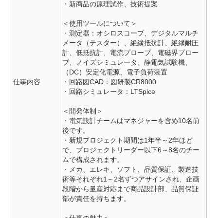
・新商品の原理試作、技術提案
＜使用ツールについて＞
・測定器：オシロスコープ、デジタルマルチ
メータ（テスター）、絶縁抵抗計、絶縁耐圧
計、低抵抗計、電流プローブ、電磁界プロー
ブ、ノイズシミュレータ、静電気試験機、
（DC）安定化電源、電子負荷装置
仕事内容
・回路図CAD：図研製CR8000
・回路シミュレータ：LTSpice
＜開発体制＞
・電気設計チームはマネジャーを含め10名前
後です。
・新規プロジェクト期間は1年半～2年ほど
で、プロジェクトリーダー以下6～8名のチー
ムで構成されます。
・メカ、エレキ、ソフト、品質保証、製造技
術等それぞれ1～2名ずつアサインされ、企画
段階から量産対応まで商品設計部、品質保証
部が責任を持ちます。