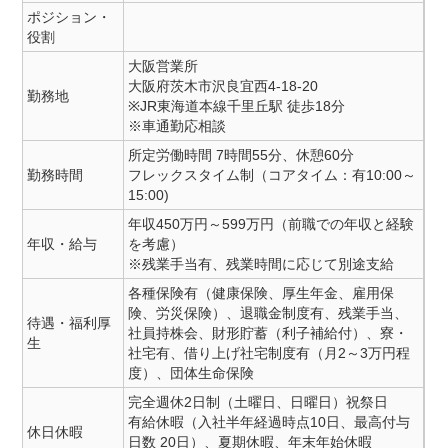
ポジション・
役割
大阪営業所
大阪府茨木市沢良宜西4-18-20
勤務地
※JR東海道本線千里丘駅 徒歩18分
※車通勤応相談
所定労働時間 7時間55分、休憩60分
勤務時間
フレックスタイム制（コアタイム：有10:00～
15:00)
年収450万円～599万円（前職での年収と経験
年収・給与
を考慮）
※残業手当有、残業時間に応じて別途支給
各種保険有（健康保険、厚生年金、雇用保
険、労災保険）、退職金制度有、残業手当、
待遇・福利厚
社員持株会、財形貯蓄（利子補給付）、寮・
生
社宅有、借り上げ社宅制度有（月2～3万円程
度）、団体生命保険
完全週休2日制（土曜日、日曜日）祝祭日
有給休暇（入社半年経過時点10日、最高付与
休日休暇
日数 20日）、夏期休暇、年末年始休暇