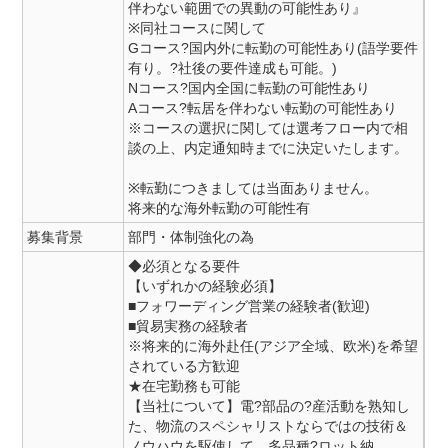
伴わない範囲での異動の可能性あり』
※同社コースに関して
Gコース?国内外に転勤の可能性あり(語学要件
有り。?社後の要件達成も可能。)
Nコース?国内全国に転勤の可能性あり
Aコース?転居を伴わない転勤の可能性あり
※コースの選択に関しては選考フロー内で相
談の上、内定通知時までに決定いたします。
※転勤につきましては当面ありません。
将来的な海外転勤の可能性有
募集背景
部門・体制強化の為
◆必須となる要件
【いずれかの経験必須】
■フォワーディング営業の経験者(歓迎)
■貿易実務の経験者
※将来的に海外赴任(アジア全域、欧米)を希望
されている方歓迎
★在宅勤務も可能
【当社について】電?部品の?産活動を熟知し
た、物流のスペシャリストならではの技術＆
ノウハウを駆使して、多品種?ロット納