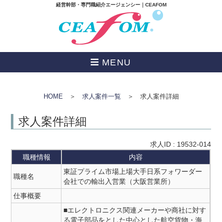
経営幹部・専門職紹介エージェンシー｜CEAFOM
MENU
HOME
＞
求人案件一覧
＞ 求人案件詳細
求人案件詳細
求人ID : 19532-014
職種情報
内容
東証プライム市場上場大手日系フォワーダー
職種名
会社での輸出入営業（大阪営業所）
仕事概要
■エレクトロニクス関連メーカーや商社に対す
る電子部品をとした中心とした航空貨物・海