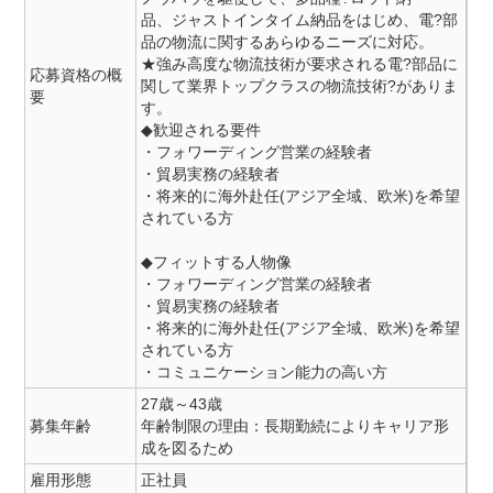
品、ジャストインタイム納品をはじめ、電?部
品の物流に関するあらゆるニーズに対応。
★強み高度な物流技術が要求される電?部品に
応募資格の概
関して業界トップクラスの物流技術?がありま
要
す。
◆歓迎される要件
・フォワーディング営業の経験者
・貿易実務の経験者
・将来的に海外赴任(アジア全域、欧米)を希望
されている方
◆フィットする人物像
・フォワーディング営業の経験者
・貿易実務の経験者
・将来的に海外赴任(アジア全域、欧米)を希望
されている方
・コミュニケーション能力の高い方
27歳～43歳
募集年齢
年齢制限の理由：長期勤続によりキャリア形
成を図るため
雇用形態
正社員