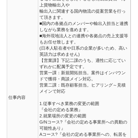
上貨物輸出入や
輸出入に関連する国内物流の提案営業を行っ
て頂きます。
■国内の各拠点のメンバーや輸出入担当と連携
しながら業務を進めます。
■海外現地法人との連携や各拠点の売上支援等
もお任せ致します。
(日本人駐在者や日系の企業が多いため、高い
英語力は求めません)
【営業課】下記二課のうち、適性に応じてい
ずれかに配属予定です。
営業一課：新規開拓担当。案件はインバウン
ドで獲得・商談メイン対応。
営業二課：既存顧客担当。ヒアリング～見積
メインで対応
仕事内容
1.従事すべき業務の変更の範囲
『会社の定める業務』
2.就業場所の変更の範囲
G/Nコース?『会社の定める事業所への異動の
可能性あり』
Aコース?『会社の定める事業所への、転居を