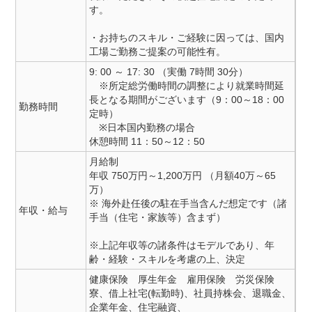
す。
・お持ちのスキル・ご経験に因っては、国内
工場ご勤務ご提案の可能性有。
9: 00 ～ 17: 30 （実働 7時間 30分）
※所定総労働時間の調整により就業時間延
長となる期間がございます（9：00～18：00
勤務時間
定時）
※日本国内勤務の場合
休憩時間 11：50～12：50
月給制
年収 750万円～1,200万円 （月額40万～65
万）
※ 海外赴任後の駐在手当含んだ想定です（諸
年収・給与
手当（住宅・家族等）含まず）
※上記年収等の諸条件はモデルであり、年
齢・経験・スキルを考慮の上、決定
健康保険 厚生年金 雇用保険 労災保険
寮、借上社宅(転勤時)、社員持株会、退職金、
企業年金、住宅融資、