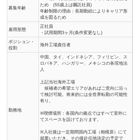
ため (55歳上は嘱託社員)
募集年齢
年齢制限の理由：長期勤続によりキャリア形
成を図るため
正社員
雇用形態
・試用期間3ヶ月(条件変更なし)
ポジション・
海外工場責任者
役割
中国、タイ、インドネシア、フィリピン、ス
ロバキア、ハンガリー、メキシコの各現地法
人
上記当社海外工場
候補者の希望エリアがあればご意向に沿っ
て検討可能。将来的には全世界転勤の可能性
有り。
勤務地
※喫煙場所：各国内の拠点ではすべて室外に
てスペースを設けております。
※入社後は一定期間国内工場（相模原）にて
就業いただき、その後赴任地決定の予定で