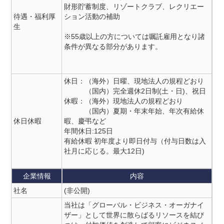
財形貯蓄制度、リゾートクラブ、レクリエー
待遇・福利厚
ション活動の補助
生
※55歳以上の方については嘱託雇用となり諸
条件が異なる部分があります。
休日：（海外）日曜、現地法人の規程どおり
（国内）完全週休2日制(土・日)、祝日
休暇：（海外）現地法人の規程どおり
（国内）夏期・年末年始、年次有給休
休日休暇
暇、慶弔など
年間休日:125日
有給休暇 初年度より即日付与（付与日数は入
社月に応じる。最大12日)
企業情報
内容
社名
(非公開)
当社は「グローバル・ビジネス・オーガナイ
ザー」として世界に散らばるリソースを結び