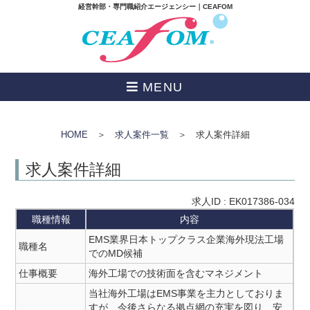
経営幹部・専門職紹介エージェンシー｜CEAFOM
MENU
HOME
＞
求人案件一覧
＞ 求人案件詳細
求人案件詳細
求人ID : EK017386-034
職種情報
内容
EMS業界日本トップクラス企業海外現法工場
職種名
でのMD候補
仕事概要
海外工場での技術面を含むマネジメント
当社海外工場はEMS事業を主力としておりま
すが、今後さらなる拠点網の充実を図り、安